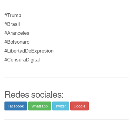
#Trump
#Brasil
#Aranceles
#Bolsonaro
#LibertadDeExpresion
#CensuraDigital
Redes sociales:
Facebook
Whatsapp
Twitter
Google