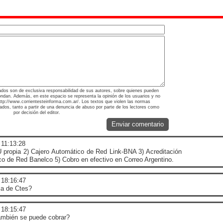
ados son de exclusiva responsabilidad de sus autores, sobre quienes pueden
ondan. Además, en este espacio se representa la opinión de los usuarios y no
 http://www.corrientesteinforma.com.ar/. Los textos que violen las normas
nados, tanto a partir de una denuncia de abuso por parte de los lectores como
por decisión del editor.
Enviar comentario
 11:13:28
 propia 2) Cajero Automático de Red Link-BNA 3) Acreditación
 de Red Banelco 5) Cobro en efectivo en Correo Argentino.
 18:16:47
ia de Ctes?
 18:15:47
también se puede cobrar?