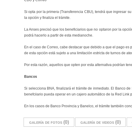
CBU y Correo
Si opta por la primera (Transferencia CBU), tendrá que ingresar s
la opción y finaliza el trámite.
La Anses precisó que los beneficiarios que no optaron por la opción
podrá hacerlo a partir de esta medianoche.
En el caso de Correo, cabe destacar que debido a que el pago es p
de esta opción está sujeto a una limitación estricta de turnos de at
Por esta razón, aquellos que opten por esta alternativa podrían ten
Bancos
Si selecciona BNA, finalizará el trámite de inmediato. El Banco de
benefciiario pueda operar en un cajero automático de la Red Link p
En los casos de Banco Provincia y Banelco, el trámite también concl
galería de fotos (0)
galería de videos (0)