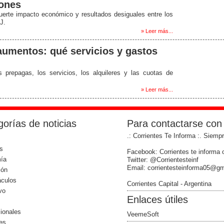
lones
fuerte impacto económico y resultados desiguales entre los
J.
» Leer más...
aumentos: qué servicios y gastos
 prepagas, los servicios, los alquileres y las cuotas de
» Leer más...
orías de noticias
Para contactarse con
.: Corrientes Te Informa :. Siemp
s
Facebook: Corrientes te informa o
ía
Twitter: @Corrientesteinf
Email: corrientesteinforma05@g
ión
áculos
Corrientes Capital - Argentina
vo
Enlaces útiles
cionales
VeemeSoft
les