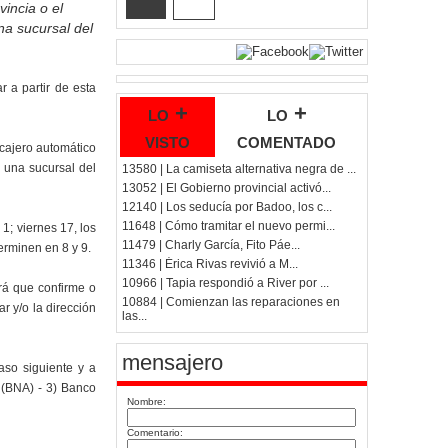
incia o el
na sucursal del
 a partir de esta
lo +
lo +
visto
comentado
 cajero automático
 una sucursal del
13580 | La camiseta alternativa negra de ...
13052 | El Gobierno provincial activó...
12140 | Los seducía por Badoo, los c...
11648 | Cómo tramitar el nuevo permi...
1; viernes 17, los
11479 | Charly García, Fito Páe...
terminen en 8 y 9.
11346 | Érica Rivas revivió a M...
10966 | Tapia respondió a River por ...
rá que confirme o
10884 | Comienzan las reparaciones en
r y/o la dirección
las...
mensajero
aso siguiente y a
 (BNA) - 3) Banco
Nombre:
Comentario: