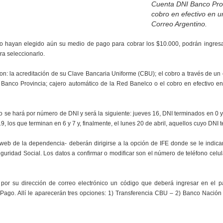
Cuenta DNI Banco Prov
cobro en efectivo en u
Correo Argentino.
no hayan elegido aún su medio de pago para cobrar los $10.000, podrán ingresar
a seleccionarlo.
son: la acreditación de su Clave Bancaria Uniforme (CBU); el cobro a través de un
Banco Provincia; cajero automático de la Red Banelco o el cobro en efectivo en
 se hará por número de DNI y será la siguiente: jueves 16, DNI terminados en 0 y 
9, los que terminan en 6 y 7 y, finalmente, el lunes 20 de abril, aquellos cuyo DNI 
a web de la dependencia- deberán dirigirse a la opción de IFE donde se le indica
uridad Social. Los datos a confirmar o modificar son el número de teléfono celula
/o por su dirección de correo electrónico un código que deberá ingresar en el p
 Pago. Allí le aparecerán tres opciones: 1) Transferencia CBU – 2) Banco Nación