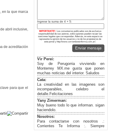
), en la que marca
Ingrese la suma de 4 + 5:
e abril inclusive,
IMPORTANTE!:
Los comentarios publicados son de exclusiva
responsabilidad de sus autores, sobre quienes pueden recaer las
sanciones legales que correspondan. Además, en este espacio se
representa la opinión de los usuarios y no de los propietarios de
este portal y http://www.corrientesteinforma.com.ar/.
ma de acreditación
Enviar mensaje
Vir Perei:
Soy de Perugorria vivviendo en
Monterrey MX.me gusta que ponen
muchas noticias del interior. Saludos
Cata:
La creatividad en las imagenes son
 clave para que el
incomparables, celebro el
detalle.Felicitaciones
Yany Zimerman:
Muy bueno todo lo que informan. sigan
haciendolo.
Nosotros:
Para contactarse con nosotros .:
Corrientes Te Informa :. Siempre
informados... Facebook: Corrientes te