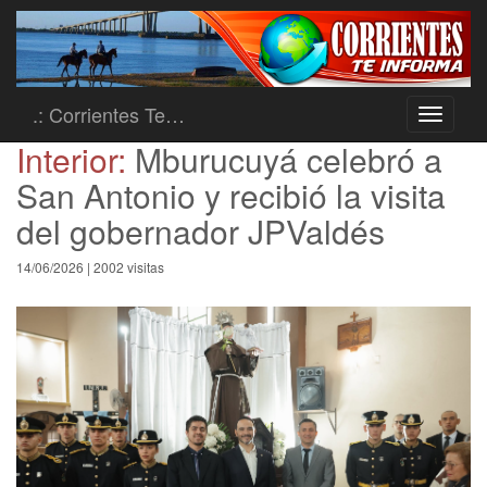
.: Corrientes Te…
Toggle
navigati
Interior:
Mburucuyá celebró a
San Antonio y recibió la visita
del gobernador JPValdés
14/06/2026 | 2002 visitas