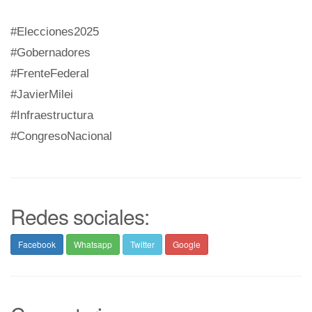
#Elecciones2025
#Gobernadores
#FrenteFederal
#JavierMilei
#Infraestructura
#CongresoNacional
Redes sociales:
Facebook
Whatsapp
Twitter
Google