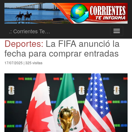
.: Corrientes Te…
Toggle
navigati
Deportes:
La FIFA anunció la
fecha para comprar entradas
17/07/2025 | 325 visitas