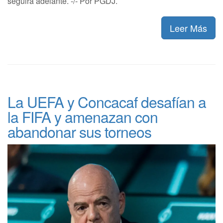
seguirá adelante. -/- Por PGDJ.
Leer Más
La UEFA y Concacaf desafían a
la FIFA y amenazan con
abandonar sus torneos