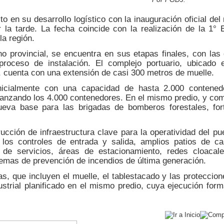
o en su desarrollo logístico con la inauguración oficial del
 la tarde. La fecha coincide con la realización de la 1°
la región.
no provincial, se encuentra en sus etapas finales, con las 
roceso de instalación. El complejo portuario, ubicado 
gó, cuenta con una extensión de casi 300 metros de muelle.
nicialmente con una capacidad de hasta 2.000 contened
alcanzando los 4.000 contenedores. En el mismo predio, y com
nueva base para las brigadas de bomberos forestales, for
ucción de infraestructura clave para la operatividad del pu
los controles de entrada y salida, amplios patios de ca
s y de servicios, áreas de estacionamiento, redes cloaca
istemas de prevención de incendios de última generación.
s, que incluyen el muelle, el tablestacado y las proteccion
trial planificado en el mismo predio, cuya ejecución form