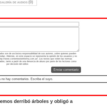
galería de audios (0)
ados son de exclusiva responsabilidad de sus autores, sobre quienes pueden
ondan. Además, en este espacio se representa la opinión de los usuarios y no
 http://www.corrientesteinforma.com.ar/. Los textos que violen las normas
nados, tanto a partir de una denuncia de abuso por parte de los lectores como
por decisión del editor.
Enviar comentario
 no hay comentarios. Escriba el suyo.
emos derribó árboles y obligó a