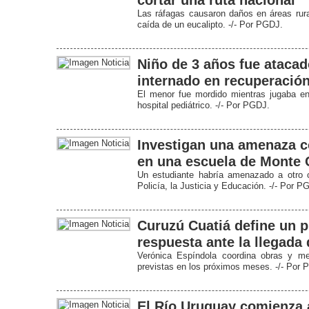
cortar una ruta nacional
Las ráfagas causaron daños en áreas rura
caída de un eucalipto. -/- Por PGDJ.
Niño de 3 años fue ataca
internado en recuperació
El menor fue mordido mientras jugaba en
hospital pediátrico. -/- Por PGDJ.
Investigan una amenaza c
en una escuela de Monte 
Un estudiante habría amenazado a otro c
Policía, la Justicia y Educación. -/- Por P
Curuzú Cuatiá define un p
respuesta ante la llegada 
Verónica Espíndola coordina obras y med
previstas en los próximos meses. -/- Por 
El Río Uruguay comienza a