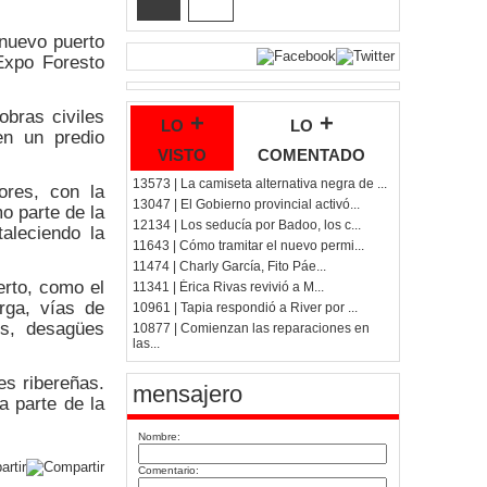
 nuevo puerto
 Expo Foresto
obras civiles
lo +
lo +
en un predio
visto
comentado
13573 | La camiseta alternativa negra de ...
ores, con la
13047 | El Gobierno provincial activó...
o parte de la
12134 | Los seducía por Badoo, los c...
taleciendo la
11643 | Cómo tramitar el nuevo permi...
11474 | Charly García, Fito Páe...
erto, como el
11341 | Érica Rivas revivió a M...
rga, vías de
10961 | Tapia respondió a River por ...
les, desagües
10877 | Comienzan las reparaciones en
las...
es ribereñas.
mensajero
a parte de la
Nombre:
Comentario: