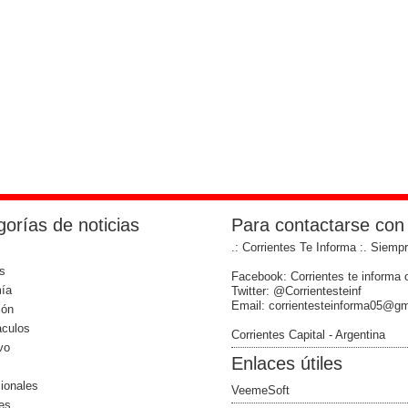
orías de noticias
Para contactarse con
.: Corrientes Te Informa :. Siemp
s
Facebook: Corrientes te informa o
ía
Twitter: @Corrientesteinf
Email: corrientesteinforma05@g
ión
áculos
Corrientes Capital - Argentina
vo
Enlaces útiles
cionales
VeemeSoft
les