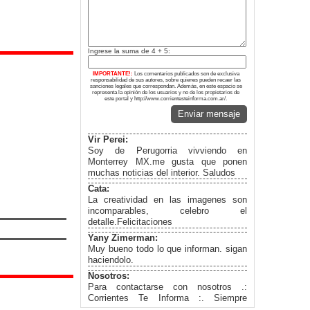
Ingrese la suma de 4 + 5:
IMPORTANTE!:
Los comentarios publicados son de exclusiva
responsabilidad de sus autores, sobre quienes pueden recaer las
sanciones legales que correspondan. Además, en este espacio se
representa la opinión de los usuarios y no de los propietarios de
este portal y http://www.corrientesteinforma.com.ar/.
Enviar mensaje
Vir Perei:
Soy de Perugorria vivviendo en
Monterrey MX.me gusta que ponen
muchas noticias del interior. Saludos
Cata:
La creatividad en las imagenes son
incomparables, celebro el
detalle.Felicitaciones
Yany Zimerman:
Muy bueno todo lo que informan. sigan
haciendolo.
Nosotros:
Para contactarse con nosotros .:
Corrientes Te Informa :. Siempre
informados... Facebook: Corrientes te