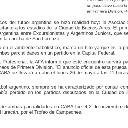
un paso clave hacia la 
en Primera División. -
os del fútbol argentino se hizo realidad hoy: la Asociaci
isitante a los estadios de la Ciudad de Buenos Aires. El pri
Argentina entre Excursionistas y Argentinos Juniors, que se
en la cancha de San Lorenzo.
en el ambiente futbolístico, marca un hito ya que es la p
as parcialidades en un partido en la Capital Federal.
Profesional, la AFA informó que este encuentro servirá pa
rneos de Primera División. "El anuncio oficial de esta prueba 
CABA se llevará a cabo el lunes 26 de mayo a las 11 horas
tbol argentino, siempre se ha caracterizado por contar co
bía perdido en los partidos disputados en la Ciudad de 
o de ambas parcialidades en CABA fue el 2 de noviembre d
 Huracán, por el Trofeo de Campeones.