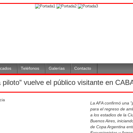
icados
Teléfonos
Galerías
Contacto
piloto” vuelve el público visitante en CAB
La AFA confirmó una "p
para el regreso de am
a los estadios de la C
Buenos Aires, iniciando
de Copa Argentina ent
Excursionistas y Argen