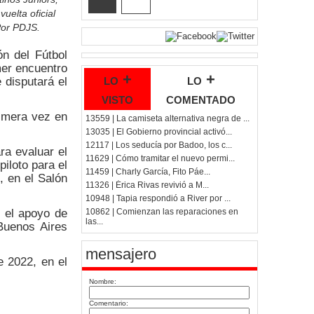
vuelta oficial
Por PDJS.
ón del Fútbol
mer encuentro
lo +
lo +
 disputará el
visto
comentado
rimera vez en
13559 | La camiseta alternativa negra de ...
13035 | El Gobierno provincial activó...
12117 | Los seducía por Badoo, los c...
ra evaluar el
11629 | Cómo tramitar el nuevo permi...
piloto para el
11459 | Charly García, Fito Páe...
, en el Salón
11326 | Érica Rivas revivió a M...
10948 | Tapia respondió a River por ...
n el apoyo de
10862 | Comienzan las reparaciones en
las...
Buenos Aires
mensajero
e 2022, en el
Nombre:
Comentario: