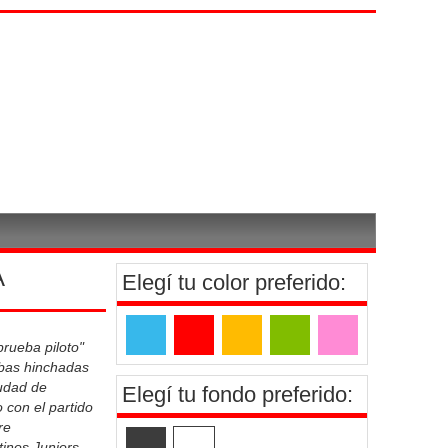
A
Elegí tu color preferido:
rueba piloto"
bas hinchadas
iudad de
Elegí tu fondo preferido:
 con el partido
re
tinos Juniors,