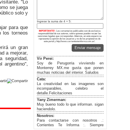
isitante. "Lo
como se juega
público solo y
Ingrese la suma de 4 + 5:
ajar para que
IMPORTANTE!:
Los comentarios publicados son de exclusiva
 los torneos
responsabilidad de sus autores, sobre quienes pueden recaer las
sanciones legales que correspondan. Además, en este espacio se
representa la opinión de los usuarios y no de los propietarios de
este portal y http://www.corrientesteinforma.com.ar/.
erirá un gran
Enviar mensaje
ad a mejorar,
a seguridad,
Vir Perei:
l argentino",
Soy de Perugorria vivviendo en
Monterrey MX.me gusta que ponen
muchas noticias del interior. Saludos
Cata:
La creatividad en las imagenes son
incomparables, celebro el
detalle.Felicitaciones
Yany Zimerman:
Muy bueno todo lo que informan. sigan
haciendolo.
Nosotros:
Para contactarse con nosotros .:
Corrientes Te Informa :. Siempre
informados... Facebook: Corrientes te