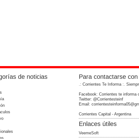
orías de noticias
Para contactarse con
.: Corrientes Te Informa :. Siemp
s
Facebook: Corrientes te informa o
ía
Twitter: @Corrientesteinf
Email: corrientesteinforma05@g
ión
áculos
Corrientes Capital - Argentina
vo
Enlaces útiles
cionales
VeemeSoft
les