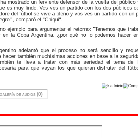
ha mostrado un ferviente defensor de la vuelta del público v
ue es muy lindo. Vos ves un partido con los dos públicos 
klore del fútbol se vive a pleno y vos ves un partido con un 
egro’”, comparó el "Chiqui".
omo ejemplo para argumentar el retorno: "Tenemos que trab
r en la Copa Argentina, ¿por qué no lo podemos hacer en
rgentino adelantó que el proceso no será sencillo y requ
e hacer también muchísimas acciones en base a la segurid
mbién te lleva a tratar con más seriedad el tema de l
esaria para que vayan los que quieran disfrutar del fútbo
galería de audios (0)