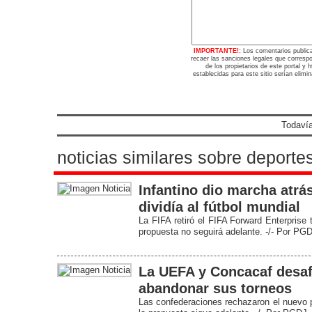
IMPORTANTE!:
Los comentarios public
recaer las sanciones legales que corresp
de los propietarios de este portal y
establecidas para este sitio serían elimi
Todavía
noticias similares sobre deporte
Infantino dio marcha atrás
dividía al fútbol mundial
La FIFA retiró el FIFA Forward Enterprise
propuesta no seguirá adelante. -/- Por PG
La UEFA y Concacaf desaf
abandonar sus torneos
Las confederaciones rechazaron el nuevo p