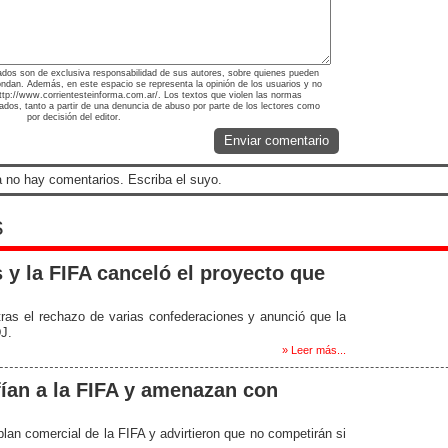
ados son de exclusiva responsabilidad de sus autores, sobre quienes pueden
ondan. Además, en este espacio se representa la opinión de los usuarios y no
 http://www.corrientesteinforma.com.ar/. Los textos que violen las normas
nados, tanto a partir de una denuncia de abuso por parte de los lectores como
por decisión del editor.
Enviar comentario
 no hay comentarios. Escriba el suyo.
s
 y la FIFA canceló el proyecto que
 tras el rechazo de varias confederaciones y anunció que la
DJ.
» Leer más...
ían a la FIFA y amenazan con
lan comercial de la FIFA y advirtieron que no competirán si