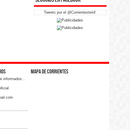
informa oficial Twitter: @Corrientesteinf
Email:
corrientesteinforma05@gmail.com
Tweets por el @Corrientesteinf.
Corrientes Capital - Argentina
DavidUnict:
Hola, queria saber tu precio..
ramon:
cuando las vacaciones de julio
Juana:
feliz dia del padre para todos los
correntinos
Antonia:
feliz junio!!
ros
mapa de corrientes
Gustavo :
VIVA LA PATRIA!!!!!
re informados...
Gabriel:
ficial
ya van a empezar otra vez con la
payasada del covi?
mail.com
Pocha:
basta de barbijos en las escuelas!!
Graciela:
feliz otoño chicos! que sigan los exitos
Irma:
feliz inicio de clases para todos los