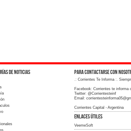
rías de noticias
Para contactarse con nosot
.: Corrientes Te Informa :. Siemp
s
Facebook: Corrientes te informa o
ía
Twitter: @Corrientesteinf
Email: corrientesteinforma05@g
ión
áculos
Corrientes Capital - Argentina
vo
Enlaces útiles
cionales
VeemeSoft
les