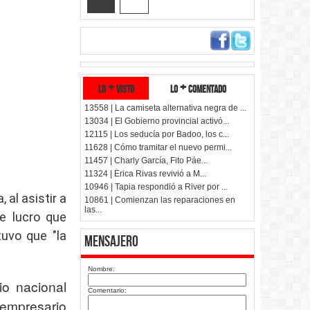
lo + visto
lo + comentado
13558 | La camiseta alternativa negra de ...
13034 | El Gobierno provincial activó...
12115 | Los seducía por Badoo, los c...
11628 | Cómo tramitar el nuevo permi...
11457 | Charly García, Fito Páe...
11324 | Érica Rivas revivió a M...
10946 | Tapia respondió a River por ...
 al asistir a
10861 | Comienzan las reparaciones en
las...
de lucro que
tuvo que "la
mensajero
Nombre:
io nacional
Comentario:
 empresario