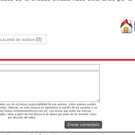
galería de audios (0)
ados son de exclusiva responsabilidad de sus autores, sobre quienes pueden
ondan. Además, en este espacio se representa la opinión de los usuarios y no
 http://www.corrientesteinforma.com.ar/. Los textos que violen las normas
nados, tanto a partir de una denuncia de abuso por parte de los lectores como
por decisión del editor.
Enviar comentario