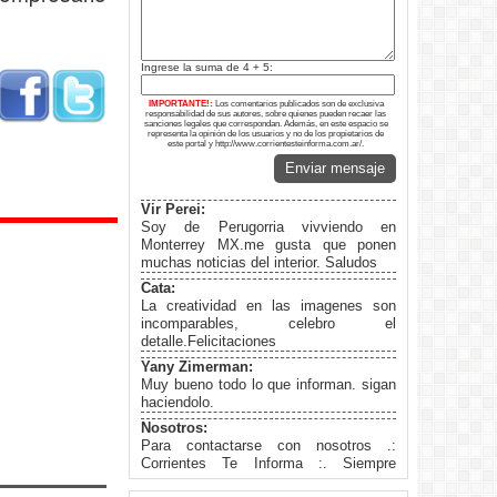
Ingrese la suma de 4 + 5:
IMPORTANTE!:
Los comentarios publicados son de exclusiva
responsabilidad de sus autores, sobre quienes pueden recaer las
sanciones legales que correspondan. Además, en este espacio se
representa la opinión de los usuarios y no de los propietarios de
este portal y http://www.corrientesteinforma.com.ar/.
Enviar mensaje
Vir Perei:
Soy de Perugorria vivviendo en
Monterrey MX.me gusta que ponen
muchas noticias del interior. Saludos
Cata:
La creatividad en las imagenes son
incomparables, celebro el
detalle.Felicitaciones
Yany Zimerman:
Muy bueno todo lo que informan. sigan
haciendolo.
Nosotros:
Para contactarse con nosotros .:
Corrientes Te Informa :. Siempre
informados... Facebook: Corrientes te